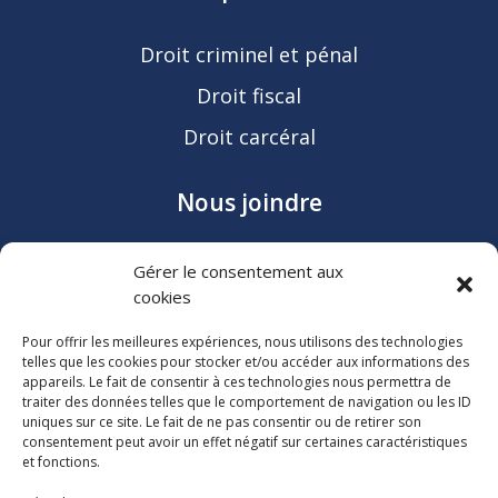
Droit criminel et pénal
Droit fiscal
Droit carcéral
Nous joindre
Courriel
Gérer le consentement aux
St-Jérôme
cookies
450 592-3001
Pour offrir les meilleures expériences, nous utilisons des technologies
Laval (Me Côté)
telles que les cookies pour stocker et/ou accéder aux informations des
appareils. Le fait de consentir à ces technologies nous permettra de
514 620-7955
traiter des données telles que le comportement de navigation ou les ID
uniques sur ce site. Le fait de ne pas consentir ou de retirer son
consentement peut avoir un effet négatif sur certaines caractéristiques
et fonctions.
© Labelle Côté Tabah & Associés, avocats |
Conception et